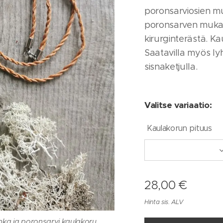
poronsarviosien mu
poronsarven muka
kirurginterästä. K
Saatavilla myös 
sisnaketjulla.
Valitse variaatio:
Kaulakorun pituus
28,00
€
Hinta sis. ALV
hka ja poronsarvi kaulakoru