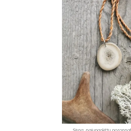
Sisna, pajuparkittu poronna