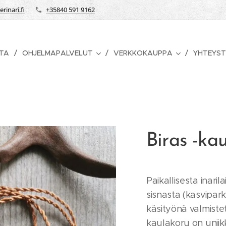
rinari.fi
+35840 591 9162
STA
OHJELMAPALVELUT
VERKKOKAUPPA
YHTEYST
Biras -ka
Paikallisesta inari
sisnasta (kasvipar
käsityönä valmiste
kaulakoru on uniik