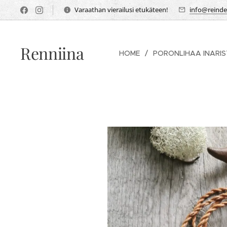
Varaathan vierailusi etukäteen!
info@reindee
Renniina
HOME
PORONLIHAA INARI