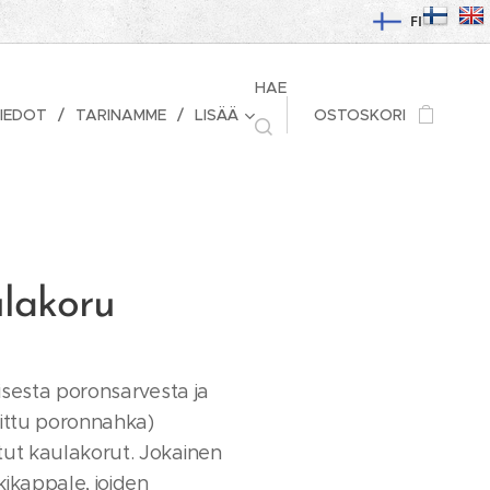
FI
HAE
IEDOT
TARINAMME
LISÄÄ
OSTOSKORI
ulakoru
laisesta poronsarvesta ja
kittu poronnahka)
tut kaulakorut. Jokainen
kikappale, joiden