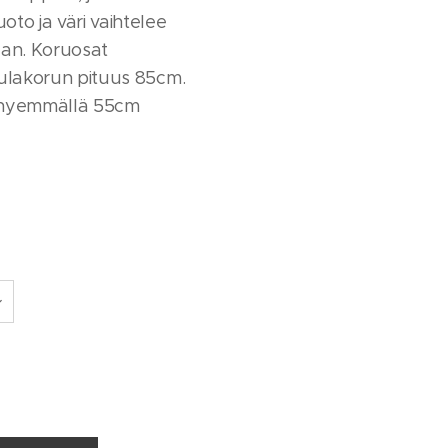
oto ja väri vaihtelee
an. Koruosat
aulakorun pituus 85cm.
lyhyemmällä 55cm