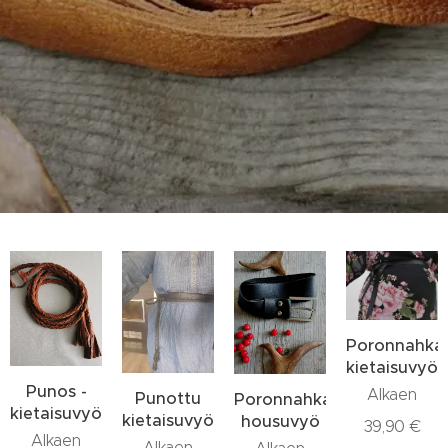
Poronnahka
kietaisuvyö
Punos -
Alkaen
Punottu
Poronnahkavyö,
kietaisuvyö
kietaisuvyö
housuvyö
39,90
€
Alkaen
Alkaen