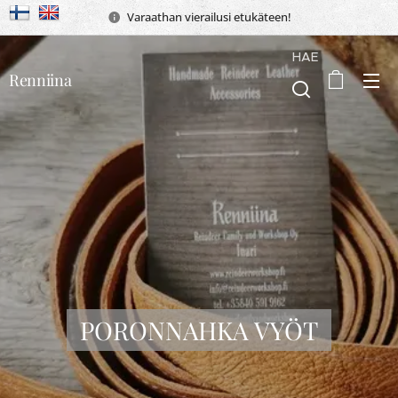
Varaathan vierailusi etukäteen!
HAE
Renniina
PORONNAHKA VYÖT