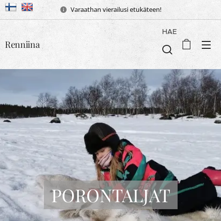
Varaathan vierailusi etukäteen!
HAE
Renniina
PORONTALJAT