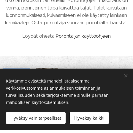
ulkoharrastuksiin tai retkelle. Porontaljojen ilmakuivaus on
vanha, perinteinen tapa kuivattaa taljat. Taljat kuivataan
luonnonmukaisesti, kuivaamiseen ei ole käytetty lainkaan
kemikaaleja. Osta porontalja suoraan porotilalta Inarista!
Löydät ohesta
Porontaljan käyttöohjeen
Loppuunmyyty
Käytämme evästeitä mahdollistaaksemme
verkkosivustomme asianmukaisen toiminnan ja
turvallisuuden sekä tarjotaksemme sinulle parhaan
Porontalja
istuinalusta
mahdollisen käyttökokemuksen.
Alkaen
Porontalja
Hyväksy vain tarpeelliset
Hyväksy kaikki
Alkaen
16,90
€
40,00
€