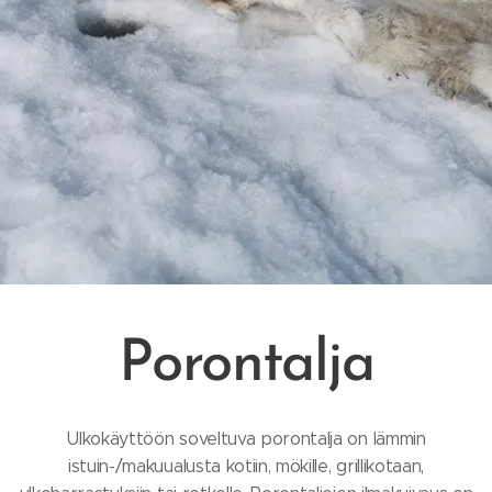
Porontalja
Ulkokäyttöön soveltuva porontalja on lämmin
istuin-/makuualusta kotiin, mökille, grillikotaan,