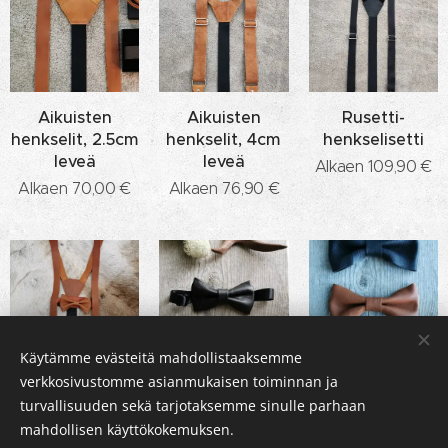
Aikuisten
Aikuisten
Rusetti-
henkselit, 2.5cm
henkselit, 4cm
henkselisetti
leveä
leveä
Alkaen
109,90
€
Alkaen
70,00
€
Alkaen
76,90
€
Käytämme evästeitä mahdollistaaksemme
verkkosivustomme asianmukaisen toiminnan ja
Lasten rusetti-
Lasten rusetit
Poronnahkaruset
turvallisuuden sekä tarjotaksemme sinulle parhaan
henkselisetti
aikuisille ja
37,00
€
mahdollisen käyttökokemuksen.
lapsille
Alkaen
69,90
€