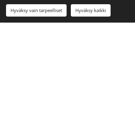
Alkaen
37,00
€
Hyväksy vain tarpeelliset
Hyväksy kaikki
Aikuisten
Poronnahkavyö
rusetit
ja rusetti
50,00
€
Alkaen
109,90
€
Henkselit poronnahkasta - Renniina
© 2018 Worlds Collide. Kaikki oikeudet pidätetään.