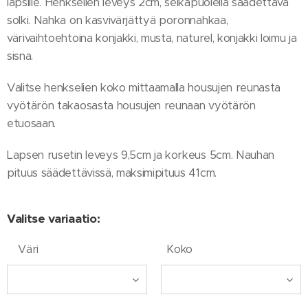
lapsille. Henkselien leveys 2cm, selkäpuolella säädettävä
solki. Nahka on kasvivärjättyä poronnahkaa,
värivaihtoehtoina konjakki, musta, naturel, konjakki loimu ja
sisna.
Valitse henkselien koko mittaamalla housujen reunasta
vyötärön takaosasta housujen reunaan vyötärön
etuosaan.
Lapsen rusetin leveys 9,5cm ja korkeus 5cm. Nauhan
pituus säädettävissä, maksimipituus 41cm.
Valitse variaatio:
Väri
Koko