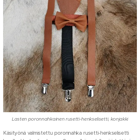
Lasten poronnahkainen rusetti-henkselisetti, konjakki
Käsityönä valmistettu poronnahka rusetti-henkselisetti