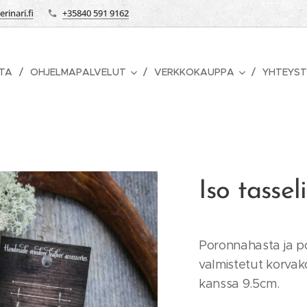
rinari.fi
+35840 591 9162
STA
OHJELMAPALVELUT
VERKKOKAUPPA
YHTEYST
Iso tassel
Poronnahasta ja p
valmistetut korvak
kanssa 9.5cm.