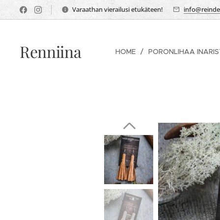
Varaathan vierailusi etukäteen!
info@reindee
Renniina
HOME
PORONLIHAA INARI