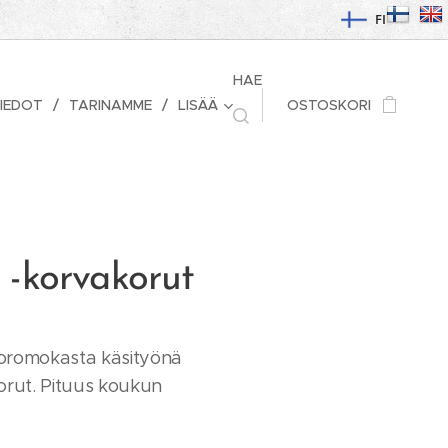
FI
HAE
IEDOT
TARINAMME
LISÄÄ
OSTOSKORI
i -korvakorut
oromokasta käsityönä
orut. Pituus koukun