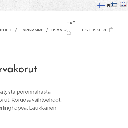
FI
HAE
IEDOT
TARINAMME
LISÄÄ
OSTOSKORI
rvakorut
rjätystä poronnahasta
orut. Koruosavaihtoehdot:
sterlinghopea. Laukkanen