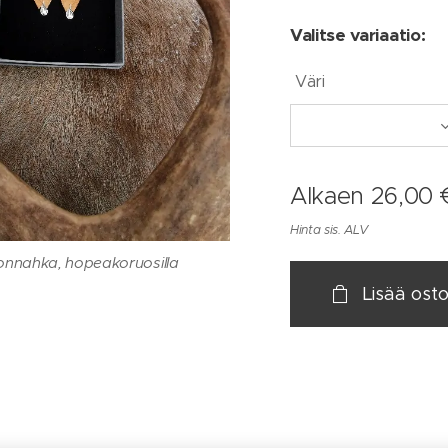
Valitse variaatio:
Väri
Alkaen
26,00
Hinta sis. ALV
ahka, kirurginteräs koruosilla
nahka, kirurginteräs koruosilla
hka, kirurginteräs koruosilla
onnahka, hopeakoruosilla
Lisää osto