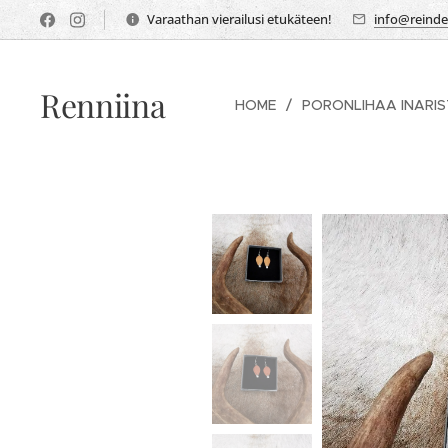
Varaathan vierailusi etukäteen!
info@reindee
Renniina
HOME
PORONLIHAA INARI