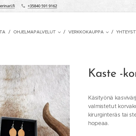
rinari.fi
+35840 591 9162
STA
OHJELMAPALVELUT
VERKKOKAUPPA
YHTEYST
Kaste -ko
Käsityönä kasvivä
valmistetut korvak
kirurginteräs tai 
hopeaa.