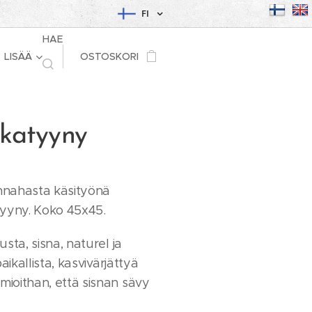
FI
HAE
LISÄÄ
OSTOSKORI
katyyny
nnahasta käsityönä
tyyny. Koko 45x45.
sta, sisna, naturel ja
aikallista, kasvivärjättyä
ioithan, että sisnan sävy