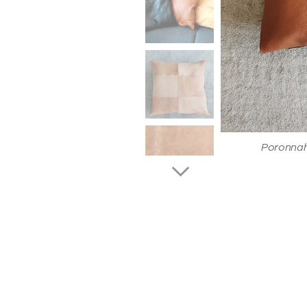
Poronnahkaty
Bihtát p
Poronnah
Naturel, 
Bihtát,