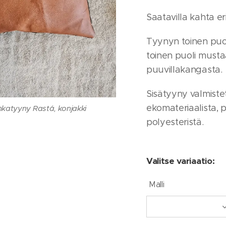
yny Rastá, sisna ja konjakki
oronnahkatyyny, konjakki
Saatavilla kahta eri
Tyynyn toinen puo
toinen puoli must
puuvillakangasta.
Sisätyyny valmiste
ekomateriaalista, p
katyyny Rastá, konjakki
kasvivärjätty poronnahka
polyesteristä.
 poronnahkatyyny, sisna
Valitse variaatio:
Malli