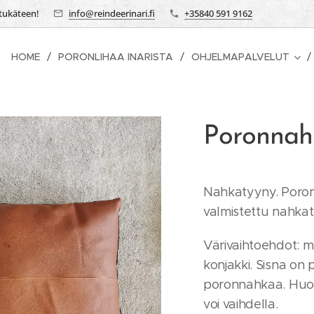
etukäteen!
info@reindeerinari.fi
+35840 591 9162
HOME
PORONLIHAA INARISTA
OHJELMAPALVELUT
Poronnah
Nahkatyyny. Poro
valmistettu nahka
Värivaihtoehdot: mu
konjakki. Sisna on p
y Ruvttot, musta sekä Rastá,
poronnahkaa. Huom
konjakki ja sisna
voi vaihdella.