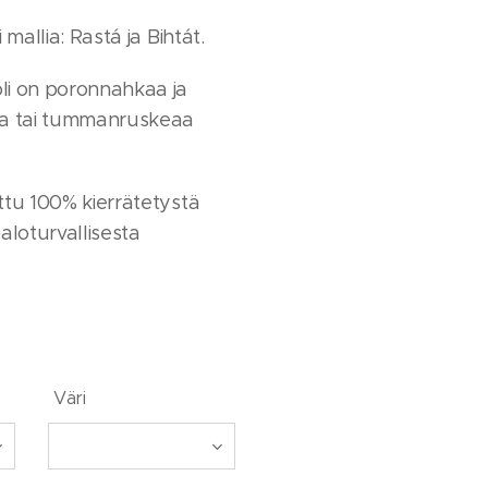
 mallia: Rastá ja Bihtát.
li on poronnahkaa ja
aa tai tummanruskeaa
ttu 100% kierrätetystä
aloturvallisesta
Väri