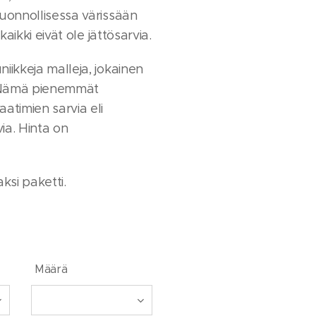
luonnollisessa värissään
 kaikki eivät ole jättösarvia.
iikkeja malleja, jokainen
. Nämä pienemmät
atimien sarvia eli
ia. Hinta on
aksi paketti.
Määrä