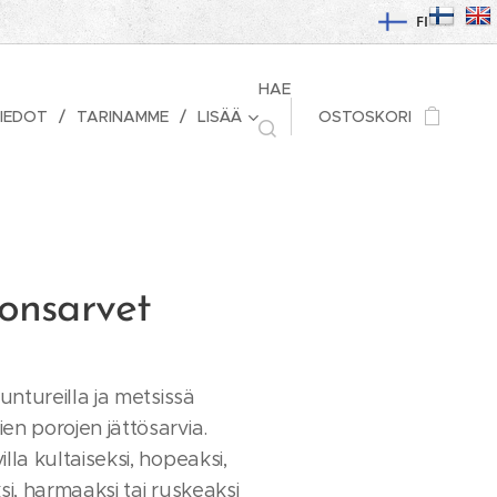
FI
HAE
IEDOT
TARINAMME
LISÄÄ
OSTOSKORI
onsarvet
tuntureilla ja metsissä
en porojen jättösarvia.
lla kultaiseksi, hopeaksi,
si, harmaaksi tai ruskeaksi