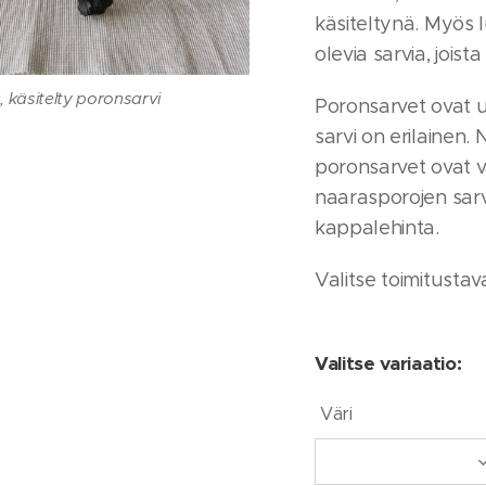
käsiteltynä. Myös 
olevia sarvia, joista
, värikäsitelty poronsarvi
. Musta, kuvassa 3 eri sarvea
n, käsitelty poronsarvi
, käsitelty poronsarvi
 käsitelty poronsarvi
 käsitelty poronsarvi
, käsitelty poronsarvi
Poronsarvet ovat un
 luonnollisessa värissään
sarvi on erilainen
poronsarvet ovat va
 eri sarvea. Seinälle tulevat saa
. Musta, kuvassa 3 eri sarvea
naarasporojen sarv
isenä tai toisiinsa liitettynä
kappalehinta.
Valitse toimitustav
uva. Kuvassa 2 eri sarvea
seinäkoristeena
Valitse variaatio:
Väri