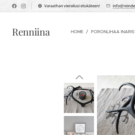
Varaathan vierailusi etukäteen!
info@reindee
Renniina
HOME
PORONLIHAA INARI