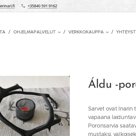
rinari.fi
+35840 591 9162
STA
OHJELMAPALVELUT
VERKKOKAUPPA
YHTEYST
Áldu -por
Sarvet ovat Inarin 
vapaana laiduntavi
Poronsarvia saatavi
mustaksi, valkoisek